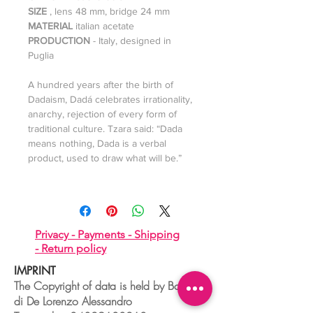
SIZE
, lens 48 mm, bridge 24 mm
MATERIAL
italian acetate
PRODUCTION
- Italy, designed in
Puglia
A hundred years after the birth of
Dadaism, Dadá celebrates irrationality,
anarchy, rejection of every form of
traditional culture. Tzara said: “Dada
means nothing, Dada is a verbal
product, used to draw what will be.”
Privacy -
Payments -
Shipping
-
Return policy
IMPRINT
The Copyright of data is held by Boudoir
di De Lorenzo Alessandro