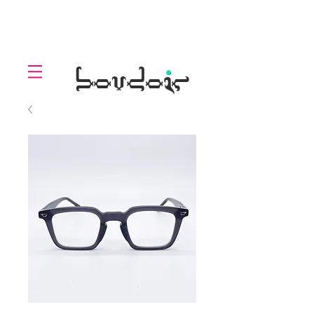
LOLL
.
boudoir