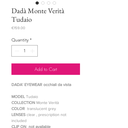
Dadà Monte Verità
Tudaio
Price
€159.00
Quantity
*
Add to Cart
DADA' EYEWEAR occhiali da vista
MODEL
Tudaio
COLLECTION
Monte Verità
COLOR
translucent grey
LENSES
clear , prescription not
included
CLIP ON not available