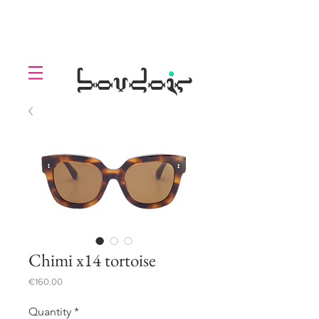
LOLL
.
boudoir
Chimi x14 tortoise
Price
€160.00
Quantity
*