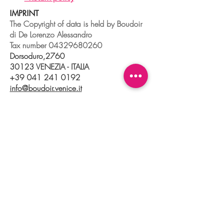
IMPRINT
The Copyright of data is held by Boudoir
di De Lorenzo Alessandro
Tax number
04329680260
Dorsoduro,2760
30123 VENEZIA - ITALIA
+39 041 241 0192
info@boudoir.venice.it
"società che nel 2020 e 2021 ha
beneficiato di aiuti di Stato pubblicati
nel
registro nazionale
aiuti di Stato ex art
52 L.234/2012."
© 2025 Boudoir Galleria Ottica Venezia