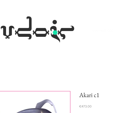
.
udoir
eyewear occh
Akari c1
Price
€473.00