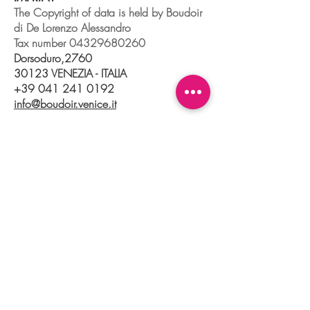
The Copyright of data is held by Boudoir
di De Lorenzo Alessandro
Tax number
04329680260
Dorsoduro,2760
30123 VENEZIA - ITALIA
+39 041 241 0192
info@boudoir.venice.it
"società che nel 2020 e 2021 ha
beneficiato di aiuti di Stato pubblicati
nel
registro nazionale
aiuti di Stato ex art
52 L.234/2012."
© 2025 Boudoir Galleria Ottica Venezia