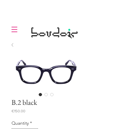
LOLL
.
boudoir
B.2 black
Price
€150.00
Quantity
*