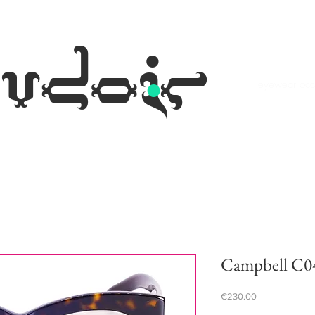
.
udoir
eyewear occh
Campbell C0
Price
€230.00