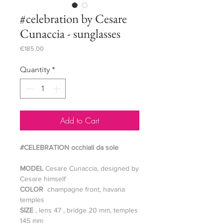
#celebration by Cesare
Cunaccia - sunglasses
Price
€185.00
Quantity
*
Add to Cart
#CELEBRATION occhiali da sole
MODEL
Cesare Cunaccia, designed by
Cesare himself
COLOR
champagne front, havana
temples
SIZE
, lens 47 , bridge 20 mm, temples
145 mm