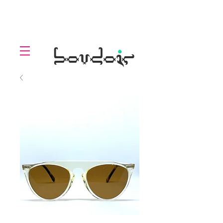
LOLL
.
boudoir