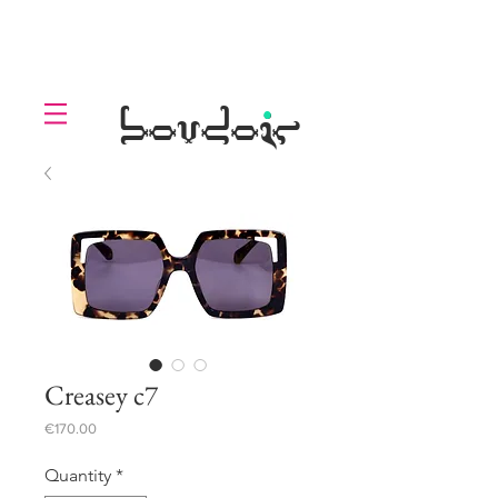
LOLL
.
boudoir
Creasey c7
Price
€170.00
Quantity
*