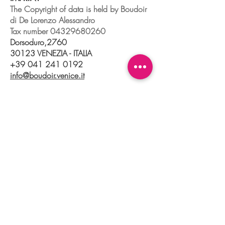
The Copyright of data is held by Boudoir
di De Lorenzo Alessandro
Tax number
04329680260
Dorsoduro,2760
30123 VENEZIA - ITALIA
+39 041 241 0192
info@boudoir.venice.it
"società che nel 2020 e 2021 ha
beneficiato di aiuti di Stato pubblicati
nel
registro nazionale
aiuti di Stato ex art
52 L.234/2012."
© 2025 Boudoir Galleria Ottica Venezia