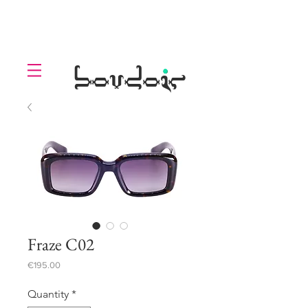
LOLL
.
boudoir
Fraze C02
Price
€195.00
Quantity
*