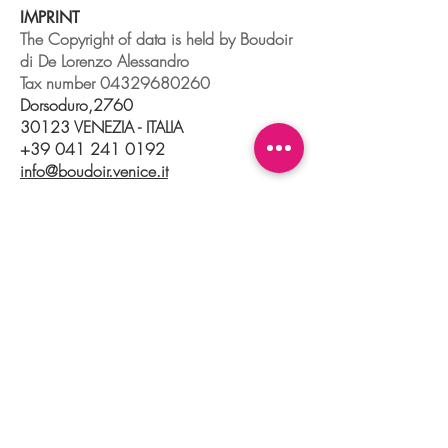
IMPRINT
The Copyright of data is held by Boudoir
di De Lorenzo Alessandro
Tax number
04329680260
Dorsoduro,2760
30123 VENEZIA - ITALIA
+39 041 241 0192
info@boudoir.venice.it
"società che nel 2020 e 2021 ha
beneficiato di aiuti di Stato pubblicati
nel
registro nazionale
aiuti di Stato ex art
52 L.234/2012."
© 2025 Boudoir Galleria Ottica Venezia