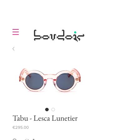
LOLL
.
boudoir
Tabu - Lesca Lunetier
Price
€295.00