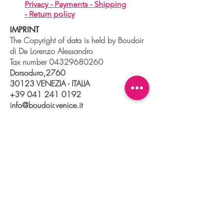
Privacy -
Payments -
Shipping
-
Return policy
IMPRINT
The Copyright of data is held by Boudoir
di De Lorenzo Alessandro
Tax number
04329680260
Dorsoduro,2760
30123 VENEZIA - ITALIA
+39 041 241 0192
info@boudoir.venice.it
"società che nel 2020 e 2021 ha
beneficiato di aiuti di Stato pubblicati
nel
registro nazionale
aiuti di Stato ex art
52 L.234/2012."
© 2025 Boudoir Galleria Ottica Venezia