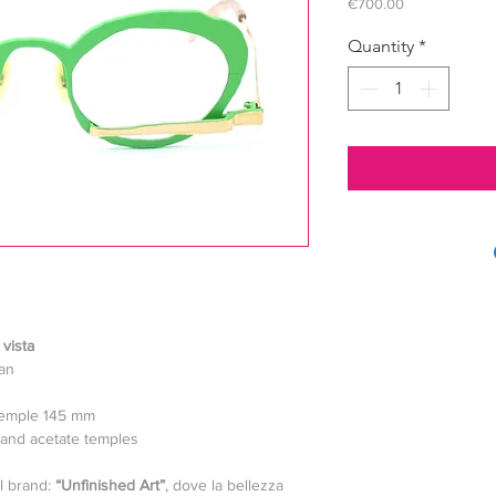
Price
€700.00
Quantity
*
vista
an
temple 145 mm
and acetate temples
el brand:
“Unfinished Art”
, dove la bellezza