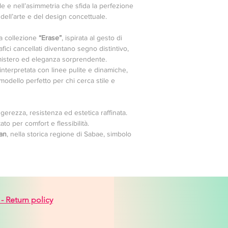
le e nell’asimmetria che sfida la perfezione
dell’arte e del design concettuale.
la collezione
“Erase”
, ispirata al gesto di
rafici cancellati diventano segno distintivo,
istero ed eleganza sorprendente.
einterpretata con linee pulite e dinamiche,
modello perfetto per chi cerca stile e
ggerezza, resistenza ed estetica raffinata.
ato per comfort e flessibilità.
pan
, nella storica regione di Sabae, simbolo
 -
Return policy
venice