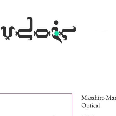
.
udoir
eyewear occh
Masahiro Ma
Optical