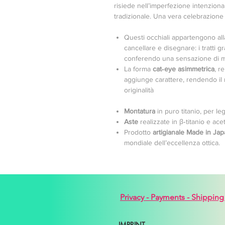
risiede nell’imperfezione intenziona
tradizionale. Una vera celebrazione 
Questi occhiali appartengono al
cancellare e disegnare: i tratti g
conferendo una sensazione di m
La forma
cat‑eye asimmetrica
, r
aggiunge carattere, rendendo il 
originalità
Montatura
in puro titanio, per le
Aste
realizzate in β‑titanio e acet
Prodotto
artigianale Made in Ja
mondiale dell’eccellenza ottica.
Privacy -
Payments -
Shipping
IMPRINT