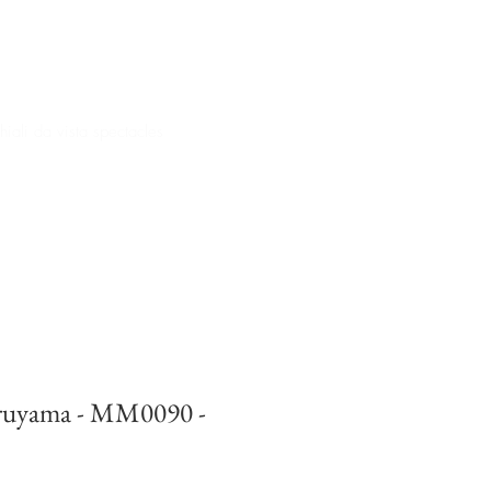
iali da vista spectacles
ruyama - MM0090 -