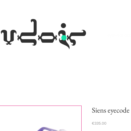
.
udoir
eyewear occh
Siens eyecode
Price
€335.00