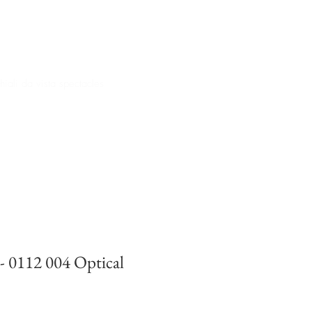
iali da vista spectacles
 - 0112 004 Optical