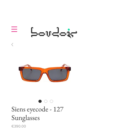
LOLL
.
boudoir
Siens eyecode - 127
Sunglasses
Price
€390.00