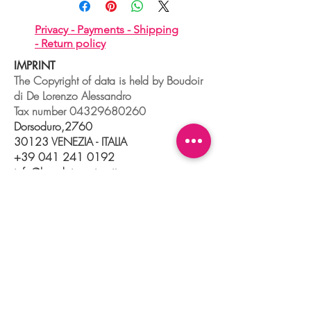
Privacy -
Payments -
Shipping
-
Return policy
IMPRINT
The Copyright of data is held by Boudoir
di De Lorenzo Alessandro
Tax number
04329680260
Dorsoduro,2760
30123 VENEZIA - ITALIA
+39 041 241 0192
info@boudoir.venice.it
"società che nel 2020 e 2021 ha
beneficiato di aiuti di Stato pubblicati
nel
registro nazionale
aiuti di Stato ex art
52 L.234/2012."
© 2025 Boudoir Galleria Ottica Venezia