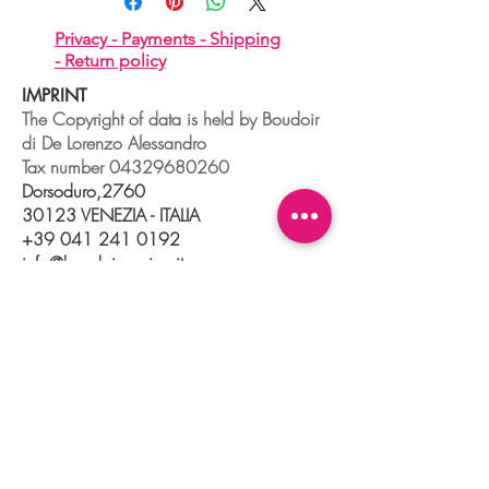
Privacy -
Payments -
Shipping
-
Return policy
IMPRINT
The Copyright of data is held by Boudoir
di De Lorenzo Alessandro
Tax number
04329680260
Dorsoduro,2760
30123 VENEZIA - ITALIA
+39 041 241 0192
info@boudoir.venice.it
"società che nel 2020 e 2021 ha
beneficiato di aiuti di Stato pubblicati
nel
registro nazionale
aiuti di Stato ex art
52 L.234/2012."
© 2025 Boudoir Galleria Ottica Venezia