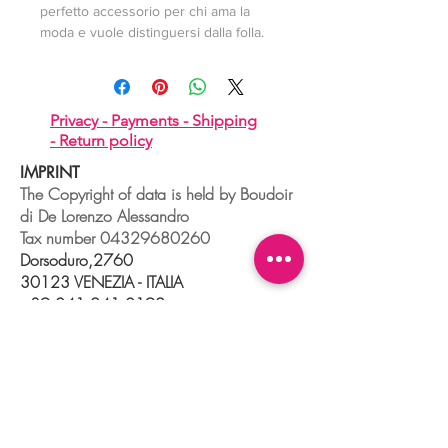
perfetto accessorio per chi ama la
moda e vuole distinguersi dalla folla.
Privacy -
Payments -
Shipping
-
Return policy
IMPRINT
The Copyright of data is held by Boudoir
di De Lorenzo Alessandro
Tax number
04329680260
Dorsoduro,2760
30123 VENEZIA - ITALIA
+39 041 241 0192
info@boudoir.venice.it
"società che nel 2020 e 2021 ha
beneficiato di aiuti di Stato pubblicati
nel
registro nazionale
aiuti di Stato ex art
52 L.234/2012."