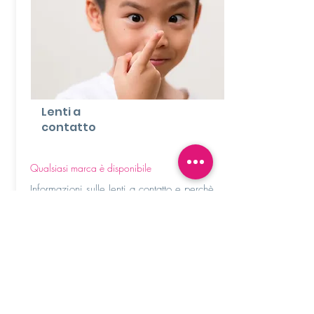
Lenti a
contatto
Qualsiasi marca è disponibile
Informazioni sulle lenti a contatto e perchè
siamo in grado di offrirle a prezzi così
convenienti
scopri di più
Privacy -
Payments -
Shipping