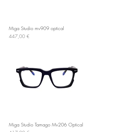
Miga Studio mv909 optical
Prezzo
447,00 €
Miga Studio Tamago Mv206 Optical