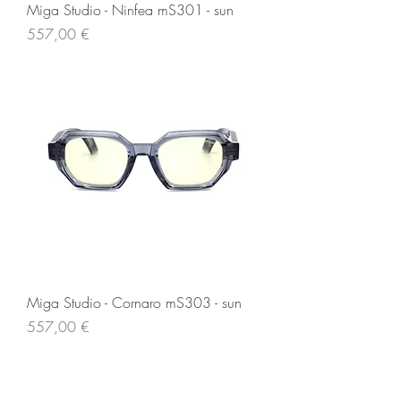
Miga Studio - Ninfea mS301 - sun
Prezzo
557,00 €
Miga Studio - Cornaro mS303 - sun
Prezzo
557,00 €