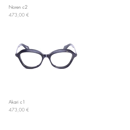
Noren c2
Prezzo
473,00 €
Akari c1
Prezzo
473,00 €