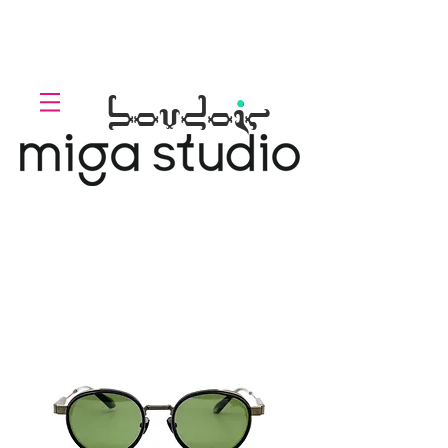
LOLL
.
boudoir