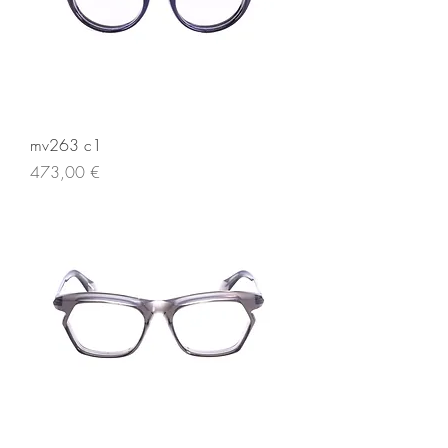
mv263 c1
Prezzo
473,00 €