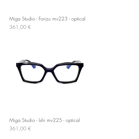
Miga Studio - Forizu mv223 - optical
Prezzo
361,00 €
Miga Studio - Ishi mv225 - optical
Prezzo
361,00 €