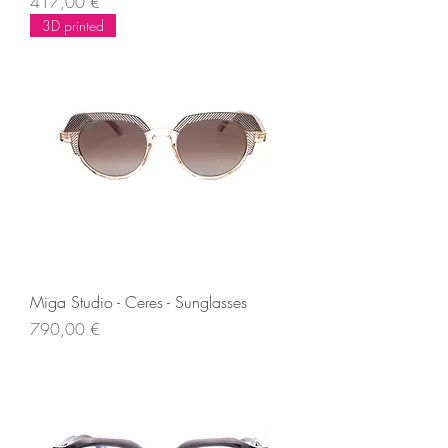
Prezzo
417,00 €
3D printed
Miga Studio - Ceres - Sunglasses
Prezzo
790,00 €