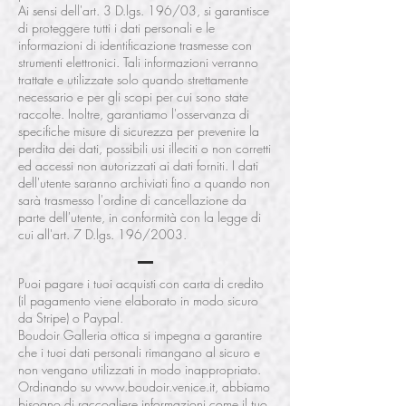
Ai sensi dell'art. 3 D.lgs. 196/03, si garantisce
di proteggere tutti i dati personali e le
informazioni di identificazione trasmesse con
strumenti elettronici. Tali informazioni verranno
trattate e utilizzate solo quando strettamente
necessario e per gli scopi per cui sono state
raccolte. Inoltre, garantiamo l'osservanza di
specifiche misure di sicurezza per prevenire la
perdita dei dati, possibili usi illeciti o non corretti
ed accessi non autorizzati ai dati forniti. I dati
dell'utente saranno archiviati fino a quando non
sarà trasmesso l'ordine di cancellazione da
parte dell'utente, in conformità con la legge di
cui all'art. 7 D.lgs. 196/2003.
Puoi pagare i tuoi acquisti con carta di credito
(il pagamento viene elaborato in modo sicuro
da Stripe) o Paypal.
Boudoir Galleria ottica si impegna a garantire
che i tuoi dati personali rimangano al sicuro e
non vengano utilizzati in modo inappropriato.
Ordinando su
www.boudoir.venice.it
, abbiamo
bisogno di raccogliere informazioni come il tuo