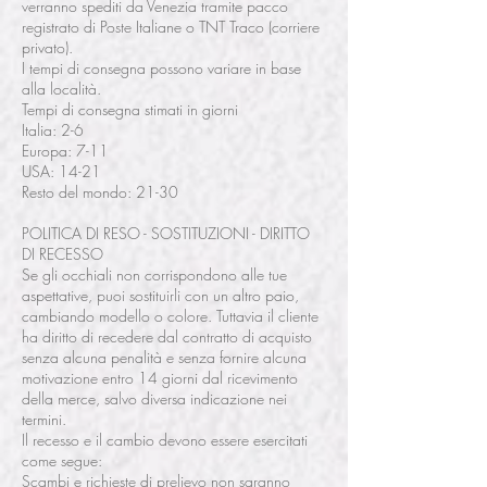
verranno spediti da Venezia tramite pacco
registrato di Poste Italiane o TNT Traco (corriere
privato).
I tempi di consegna possono variare in base
alla località.
Tempi di consegna stimati in giorni
Italia: 2-6
Europa: 7-11
USA: 14-21
Resto del mondo: 21-30
POLITICA DI RESO - SOSTITUZIONI - DIRITTO
DI RECESSO
Se gli occhiali non corrispondono alle tue
aspettative, puoi sostituirli con un altro paio,
cambiando modello o colore. Tuttavia il cliente
ha diritto di recedere dal contratto di acquisto
senza alcuna penalità e senza fornire alcuna
motivazione entro 14 giorni dal ricevimento
della merce, salvo diversa indicazione nei
termini.
Il recesso e il cambio devono essere esercitati
come segue:
Scambi e richieste di prelievo non saranno