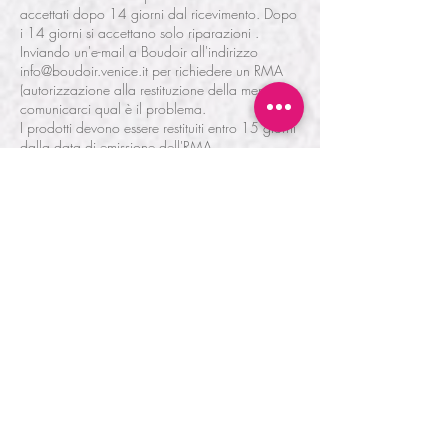
accettati dopo 14 giorni dal ricevimento. Dopo
i 14 giorni si accettano solo riparazioni .
Inviando un'e-mail a Boudoir all'indirizzo
info@boudoir.venice.it per richiedere un RMA
(autorizzazione alla restituzione della merce) e
comunicarci qual è il problema.
I prodotti devono essere restituiti entro 15 giorni
dalla data di emissione dell'RMA.
I prodotti devono essere restituiti con la
confezione originale, con lenti DEMO montate
e comprensivi di eventuali accessori.
I prodotti non devono essere stati utilizzati,
indossati, lavati o danneggiati.
Il cambio / rimborso verrà elaborato solo dopo
che Boudoir avrà ricevuto gli articoli restituiti.
Si prega di utilizzare il seguente indirizzo:
Boudoir, Dorsoduro 2751, calle lunga San
Barnaba - 30123 Venezia.
I prodotti acquistati dalla sezione “offerta
speciale / saldi ” non sono rimborsabili o
sostituibili, pur essendo coperti da garanzia per
legge.
I costi ed i rischi relativi alla restituzione del