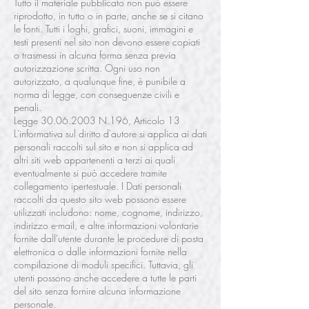
Tutto il materiale pubblicato non può essere
riprodotto, in tutto o in parte, anche se si citano
le fonti. Tutti i loghi, grafici, suoni, immagini e
testi presenti nel sito non devono essere copiati
o trasmessi in alcuna forma senza previa
autorizzazione scritta. Ogni uso non
autorizzato, a qualunque fine, è punibile a
norma di legge, con conseguenze civili e
penali.
Legge
30.06.2003
N.196, Articolo 13
L'informativa sul diritto d'autore si applica ai dati
personali raccolti sul sito e non si applica ad
altri siti web appartenenti a terzi ai quali
eventualmente si può accedere tramite
collegamento ipertestuale. I Dati personali
raccolti da questo sito web possono essere
utilizzati includono: nome, cognome, indirizzo,
indirizzo e-mail, e altre informazioni volontarie
fornite dall'utente durante le procedure di posta
elettronica o dalle informazioni fornite nella
compilazione di moduli specifici. Tuttavia, gli
utenti possono anche accedere a tutte le parti
del sito senza fornire alcuna informazione
personale.