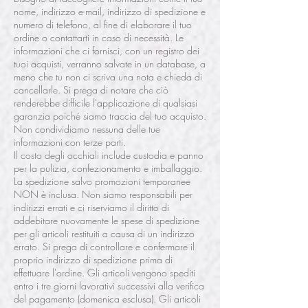
nome, indirizzo e-mail, indirizzo di spedizione e
numero di telefono, al fine di elaborare il tuo
ordine o contattarti in caso di necessità. Le
informazioni che ci fornisci, con un registro dei
tuoi acquisti, verranno salvate in un database, a
meno che tu non ci scriva una nota e chieda di
cancellarle. Si prega di notare che ciò
renderebbe difficile l'applicazione di qualsiasi
garanzia poiché siamo traccia del tuo acquisto.
Non condividiamo nessuna delle tue
informazioni con terze parti.
Il costo degli occhiali include custodia e panno
per la pulizia, confezionamento e imballaggio.
La spedizione salvo promozioni temporanee
NON è inclusa. Non siamo responsabili per
indirizzi errati e ci riserviamo il diritto di
addebitare nuovamente le spese di spedizione
per gli articoli restituiti a causa di un indirizzo
errato. Si prega di controllare e confermare il
proprio indirizzo di spedizione prima di
effettuare l'ordine. Gli articoli vengono spediti
entro i tre giorni lavorativi successivi alla verifica
del pagamento (domenica esclusa). Gli articoli