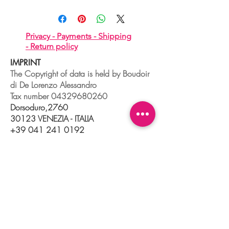
Privacy -
Payments -
Shipping
-
Return policy
IMPRINT
The Copyright of data is held by Boudoir
di De Lorenzo Alessandro
Tax number
04329680260
Dorsoduro,2760
30123 VENEZIA - ITALIA
+39 041 241 0192
info@boudoir.venice.it
"società che nel 2020 e 2021 ha
beneficiato di aiuti di Stato pubblicati
nel
registro nazionale
aiuti di Stato ex art
52 L.234/2012."
© 2025 Boudoir Galleria Ottica Venezia