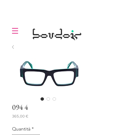
LOLL
.
boudoir
094 4
Prezzo
365,00 €
Quantità
*