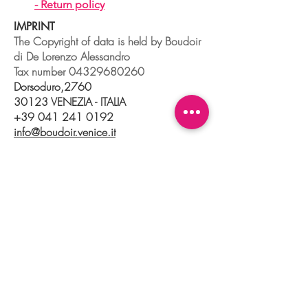
-
Return policy
IMPRINT
The Copyright of data is held by Boudoir
di De Lorenzo Alessandro
Tax number
04329680260
Dorsoduro,2760
30123 VENEZIA - ITALIA
+39 041 241 0192
info@boudoir.venice.it
"società che nel 2020 e 2021 ha
beneficiato di aiuti di Stato pubblicati
nel
registro nazionale
aiuti di Stato ex art
52 L.234/2012."
© 2025 Boudoir Galleria Ottica Venezia