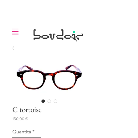
LOLL
.
boudoir
C tortoise
Prezzo
150,00 €
Quantità
*