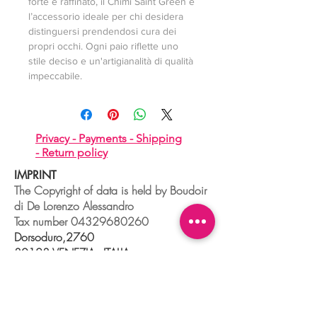
forte e raffinato, il Chimi Saint Green è
l’accessorio ideale per chi desidera
distinguersi prendendosi cura dei
propri occhi. Ogni paio riflette uno
stile deciso e un'artigianalità di qualità
impeccabile.
Privacy -
Payments -
Shipping
-
Return policy
IMPRINT
The Copyright of data is held by Boudoir
di De Lorenzo Alessandro
Tax number
04329680260
Dorsoduro,2760
30123 VENEZIA - ITALIA
+39 041 241 0192
info@boudoir.venice.it
"società che nel 2020 e 2021 ha