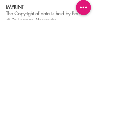
IMPRINT
The Copyright of data is held by Boudoir
di De Lorenzo Alessandro
Tax number
04329680260
Dorsoduro,2760
30123 VENEZIA - ITALIA
+39 041 241 0192
info@boudoir.venice.it
"società che nel 2020 e 2021 ha
beneficiato di aiuti di Stato pubblicati
nel
registro nazionale
aiuti di Stato ex art
52 L.234/2012."
© 2025 Boudoir Galleria Ottica Venezia