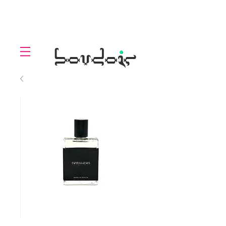
LOLL
.
boudoir